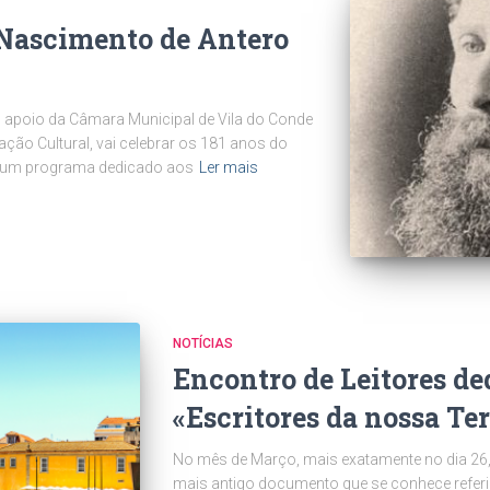
 Nascimento de Antero
 apoio da Câmara Municipal de Vila do Conde
ção Cultural, vai celebrar os 181 anos do
m um programa dedicado aos
Ler mais
NOTÍCIAS
Encontro de Leitores de
«Escritores da nossa Te
No mês de Março, mais exatamente no dia 26
mais antigo documento que se conhece referi