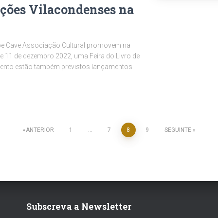
dições Vilacondenses na
abe Cave Associação Cultural promovem na
 e 11 de dezembro 2022, uma Feira do Livro de
evento estão também previstos lançamentos
ANTERIOR
1
…
7
8
9
SEGUINTE
Subscreva a Newsletter