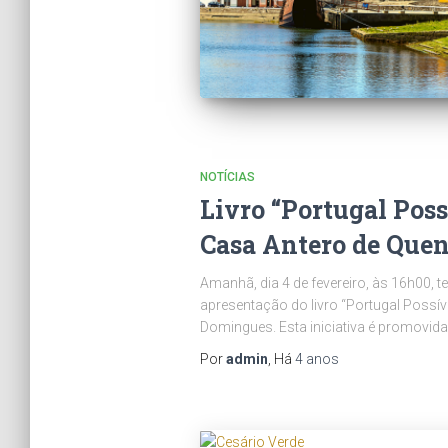
NOTÍCIAS
Livro “Portugal Poss
Casa Antero de Quen
Amanhã, dia 4 de fevereiro, às 16h00, t
apresentação do livro “Portugal Possíve
Domingues. Esta iniciativa é promovida
Por
admin
, Há
4 anos