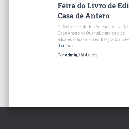
Feira do Livro de E
Casa de Antero
O Centro de Estudos Anterianos e a C
Casa Antero de Quental, entre os dias 1
edições vilacondenses. Integrado no 
Ler mais
Por
admin
, Há
4 anos
Paginação
dos
conteúdos