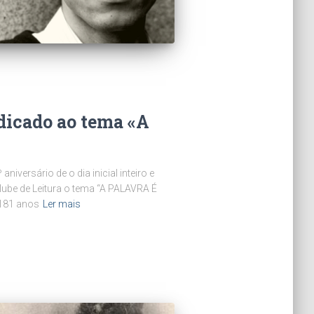
dicado ao tema «A
iversário de o dia inicial inteiro e
lube de Leitura o tema “A PALAVRA É
181 anos
Ler mais