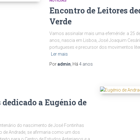
NOTÍCIAS
Encontro de Leitores de
Verde
Vamos assinalar mais uma efeméride: a 25 de
anos, nascia em Lisboa, José Joaquim Cesári
portugueses e precursor dos movimentos liter
Ler mais
Por
admin
, Há
4 anos
s dedicado a Eugénio de
centenário do nascimento de José Fontinhas
o de Andrade, se afirmaria como um dos
exto para o Centro de Estudos Anterianos e a