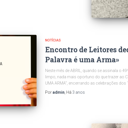
NOTÍCIAS
Encontro de Leitores de
Palavra é uma Arma»
Neste mês de ABRIL, quando se assinala o 49º an
limpo, nada mais oportuno do que trazer ao C
UMA ARMA”, encerrando as celebrações dos 
Por
admin
, Há
3 anos