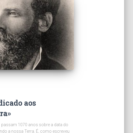
dicado aos
rra»
, passam 1070 anos sobre a data do
ndo a nossa Terra. É, como escreveu