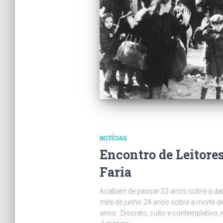
NOTÍCIAS
Encontro de Leitores
Faria
Acabam de passar 52 anos sobre a da
mês de junho 24 anos sobre a morte de
anos. Discreto, culto e contemplativo