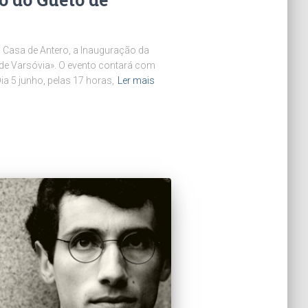
a Casa de Antero, a Inauguração da
de Varsóvia». O evento contará com
a 5 junho, pelas 17 horas,
Ler mais