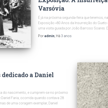
Varsóvia
É já na próxima segunda-feira que teremos, n
Exposição «80 Anos da Insurreição do Gueto 
uma visita guiada por João Barroso Soares. Di
Por
admin
, Há
3 anos
 dedicado a Daniel
ta do nascimento, e cumprem-se no próximo
 Daniel Faria, ocorrida quando contava 28
, mas de uma coragem exemplar, Daniel