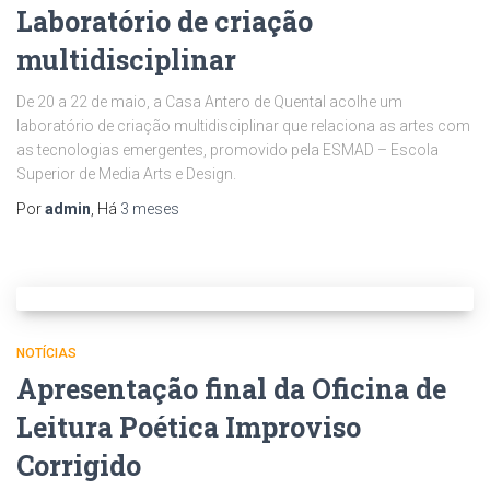
Laboratório de criação
multidisciplinar
De 20 a 22 de maio, a Casa Antero de Quental acolhe um
laboratório de criação multidisciplinar que relaciona as artes com
as tecnologias emergentes, promovido pela ESMAD – Escola
Superior de Media Arts e Design.
Por
admin
, Há
3 meses
NOTÍCIAS
Apresentação final da Oficina de
Leitura Poética Improviso
Corrigido