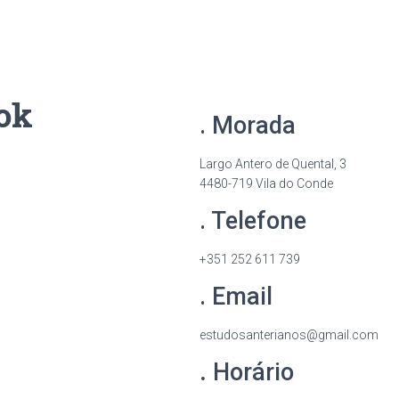
ok
. Morada
Largo Antero de Quental, 3
4480-719 Vila do Conde
. Telefone
+351 252 611 739
. Email
estudosanterianos@gmail.com
.
Horário