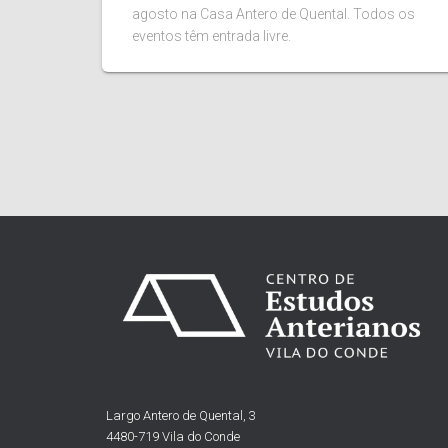
agosto na Casa Antero de Quental. Todos os
eventos têm entrada livre.
Largo Antero de Quental, 3
4480-719 Vila do Conde