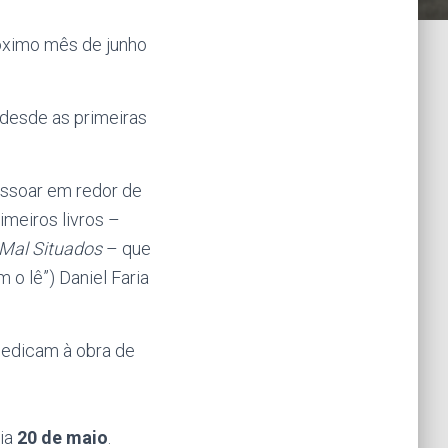
óximo mês de junho
 desde as primeiras
essoar em redor de
imeiros livros –
Mal Situados
– que
o lê”) Daniel Faria
dedicam à obra de
ia
20 de maio
.