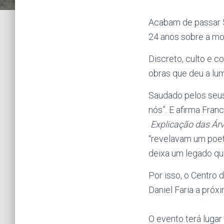
Acabam de passar 5
24 anos sobre a mor
Discreto, culto e c
obras que deu a lu
Saudado pelos seus
nós”. E afirma Fran
Explicação das Ár
“revelavam um poet
deixa um legado que
Por isso, o Centro
Daniel Faria a próx
O evento terá lugar