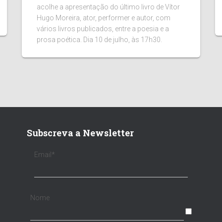
acolhe a apresentação do último livro de Vítor
Hugo Moreira, ator, performer e autor, com
vários livros publicados, entre a poesia e a
prosa poética. Dia 10 de julho, às 17h30.
Subscreva a Newsletter
Email*
Nome