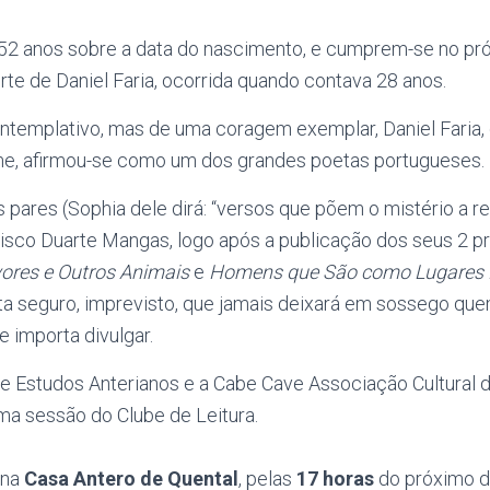
2 anos sobre a data do nascimento, e cumprem-se no pr
te de Daniel Faria, ocorrida quando contava 28 anos.
ontemplativo, mas de uma coragem exemplar, Daniel Faria,
me, afirmou-se como um dos grandes poetas portugueses.
 pares (Sophia dele dirá: “versos que põem o mistério a r
cisco Duarte Mangas, logo após a publicação dos seus 2 pr
vores e Outros Animais
e
Homens que São como Lugares 
a seguro, imprevisto, que jamais deixará em sossego quem 
 importa divulgar.
 de Estudos Anterianos e a Cabe Cave Associação Cultural 
ima sessão do Clube de Leitura.
 na
Casa Antero de Quental
, pelas
17 horas
do próximo d