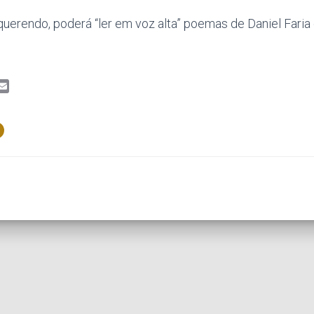
 querendo, poderá “ler em voz alta” poemas de Daniel Faria q
E
m
a
i
l