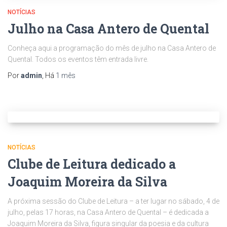
NOTÍCIAS
Julho na Casa Antero de Quental
Conheça aqui a programação do mês de julho na Casa Antero de
Quental. Todos os eventos têm entrada livre.
Por
admin
, Há
1 mês
NOTÍCIAS
Clube de Leitura dedicado a
Joaquim Moreira da Silva
A próxima sessão do Clube de Leitura – a ter lugar no sábado, 4 de
julho, pelas 17 horas, na Casa Antero de Quental – é dedicada a
Joaquim Moreira da Silva, figura singular da poesia e da cultura